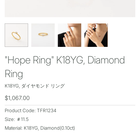
"Hope Ring" K18YG, Diamond
Ring
K18YG, ダイヤモンド リング
$1,067.00
Product Code: TFR1234
Size: ＃11.5
Material: K18YG, Diamond(0.10ct)